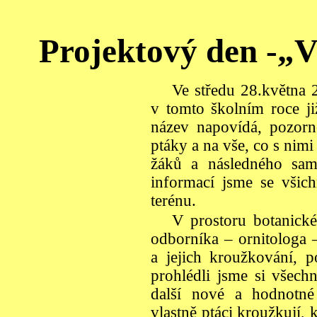
Projektový den -„V
Ve středu 28.května 2
v tomto školním roce ji
název napovídá, pozorn
ptáky a na vše, co s nimi
žáků a následného sam
informací jsme se všich
terénu.
V prostoru botanick
odborníka – ornitologa –
a jejich kroužkování, p
prohlédli jsme si všech
další nové a hodnotné
vlastně ptáci kroužkují,